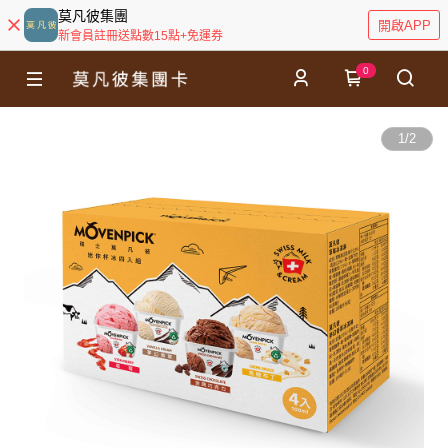
莫凡彼集團
開啟APP
新會員註冊送點數15點+免運券
0
1
/
2