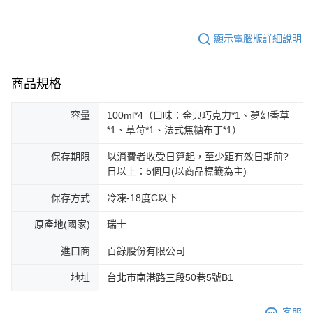
顯示電腦版詳細說明
商品規格
容量
100ml*4（口味：金典巧克力*1、夢幻香草
*1、草莓*1、法式焦糖布丁*1）
保存期限
以消費者收受日算起，至少距有效日期前?
日以上：5個月(以商品標籤為主)
保存方式
冷凍-18度C以下
原產地(國家)
瑞士
進口商
百錄股份有限公司
地址
台北市南港路三段50巷5號B1
客服