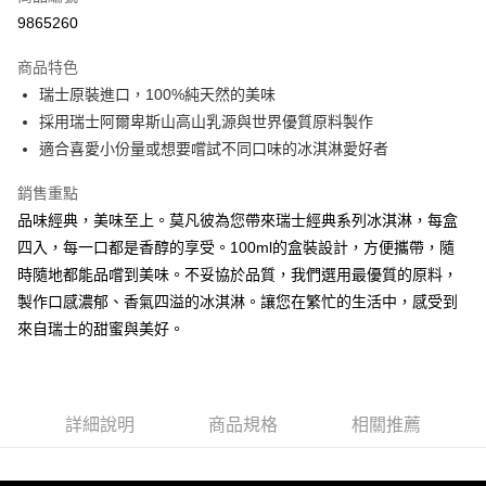
Apple Pay
9865260
ATM付款
商品特色
瑞士原裝進口，100%純天然的美味
運送方式
採用瑞士阿爾卑斯山高山乳源與世界優質原料製作
冷凍7-11取貨(快速到店)
適合喜愛小份量或想要嚐試不同口味的冰淇淋愛好者
每筆NT$200，滿NT$2,000(含以上)免運費
銷售重點
冷凍宅配
品味經典，美味至上。莫凡彼為您帶來瑞士經典系列冰淇淋，每盒
每筆NT$200，滿NT$2,000(含以上)免運費
四入，每一口都是香醇的享受。100ml的盒裝設計，方便攜帶，隨
時隨地都能品嚐到美味。不妥協於品質，我們選用最優質的原料，
製作口感濃郁、香氣四溢的冰淇淋。讓您在繁忙的生活中，感受到
來自瑞士的甜蜜與美好。
詳細說明
商品規格
相關推薦