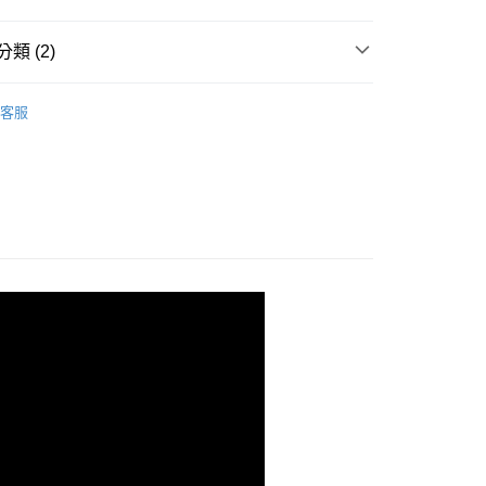
類 (2)
pick】瑞士莫凡彼
475ml&500ml冰淇淋
客服
推薦