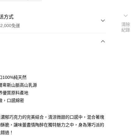
送方式
清除
2,000免運
紀錄
次付款
口100%純天然
爾卑斯山脈高山乳源
界優質原料產地
緻，口感綿密
取貨(快速到店)
00，滿NT$2,000(含以上)免運費
與濃郁巧克力的完美結合，清涼微甜的口感中，混合著塊
的酥脆，讓味蕾盡情陶醉在獨特魅力之中，身為薄巧派的
能錯過！
00，滿NT$2,000(含以上)免運費