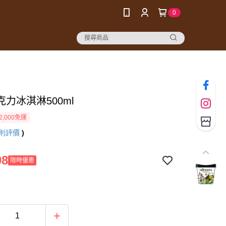
0
力冰淇淋500ml
2,000免運
則評價
)
98
限時優惠