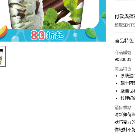
付款與運
超取滿NT$
付款方式
商品特色
信用卡一
商品編號
9033831
Apple Pay
商品特色
ATM付款
原裝進
瑞士阿
嚴選世
運送方式
紋理細
冷凍7-11
銷售重點
每筆NT$2
清新薄荷
狀巧克力
冷凍宅配
你絕對不
每筆NT$2