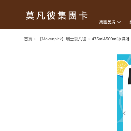
集團品牌
首頁
【Mövenpick】瑞士莫凡彼
475ml&500ml冰淇淋