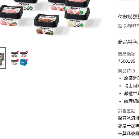
付款與運
超取滿NT$
付款方式
商品特色
信用卡一
商品編號
7500195
Apple Pay
商品特色
ATM付款
原裝進
瑞士阿
嚴選世
運送方式
紋理細
冷凍7-11
銷售重點
每筆NT$2
探尋冰淇淋
都是一趟
冷凍宅配
來莫凡彼
每筆NT$2