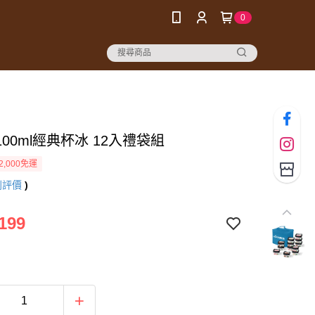
0
00ml經典杯冰 12入禮袋組
2,000免運
則評價
)
199