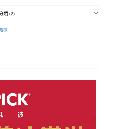
類 (2)
pick】瑞士莫凡彼
100ml冰淇淋
客服
推薦