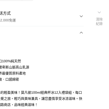
送方式
清除
2,000免運
紀錄
次付款
口100%純天然
爾卑斯山脈高山乳源
界最優質原料產地
緻．口感綿密
取貨(快速到店)
00，滿NT$2,000(含以上)免運費
的輕盈美味！莫凡彼100ml經典杯冰12入禮袋組，每口
味覺之旅。輕巧與美味兼具，讓您盡情享受冰涼滋味。快
網路商店，品味經典滋味！
00，滿NT$2,000(含以上)免運費