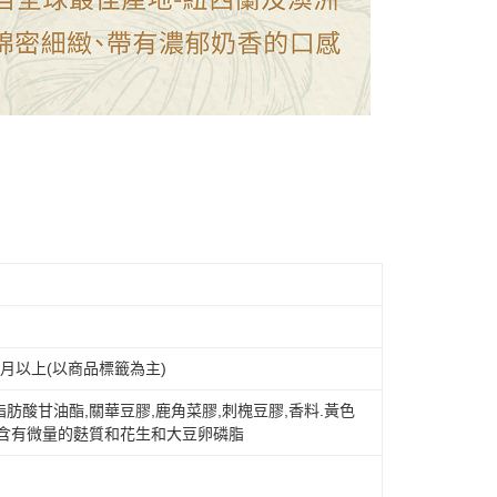
月以上(以商品標籤為主)
.脂肪酸甘油酯,關華豆膠,鹿角菜膠,刺槐豆膠,香料.黃色
備含有微量的麩質和花生和大豆卵磷脂