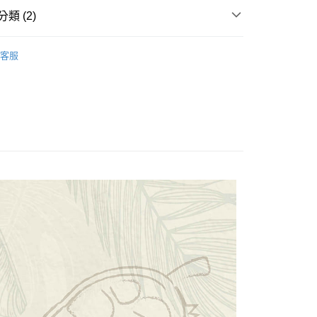
類 (2)
】泰國明果
冰棒
客服
推薦