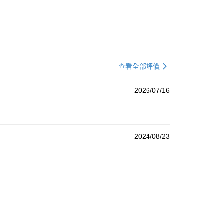
查看全部評價
2026/07/16
2024/08/23