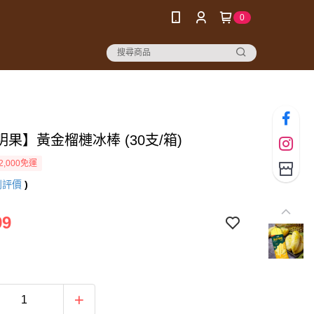
0
果】黃金榴槤冰棒 (30支/箱)
2,000免運
則評價
)
99