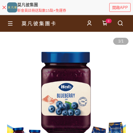
莫凡彼集團
開啟APP
新會員註冊送點數15點+免運券
0
1
/
1