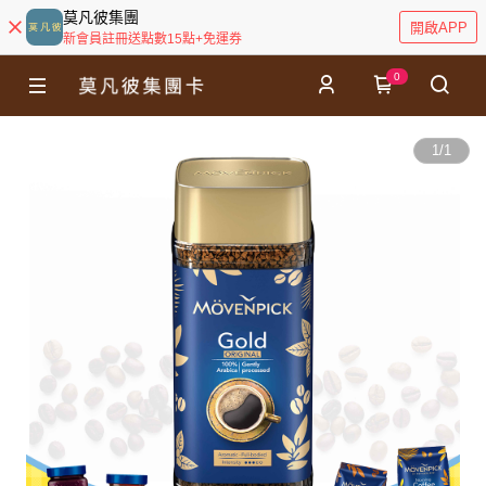
莫凡彼集團
開啟APP
新會員註冊送點數15點+免運券
0
1
/
1