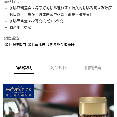
商品特色
咖啡豆精選自世界最好的咖啡種植區，持久的咖啡香氣以及醇厚
運送方式
的口感，不論在上班或是家中品嘗，都是一種享受!
常溫宅配
咖啡因含量35.2毫克/每份1.5公克
每筆NT$100，滿NT$1,000(含以上)免運費
原產地：德國
銷售重點
瑞士原裝進口.瑞士莫凡彼即溶咖啡金牌原味
詳細說明
商品規格
相關推薦