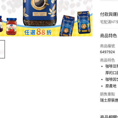
付款與運
宅配滿NT$
付款方式
商品特色
信用卡一
商品編號
6497924
Apple Pay
商品特色
ATM付款
咖啡豆
厚的口
咖啡因含
運送方式
原產地
常溫宅配
銷售重點
每筆NT$1
瑞士原裝進
商品相關分