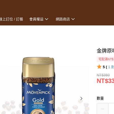
線上訂位 / 訂餐
會員權益
網路商店
金牌原
宅配滿NT$
5 (
1
NT$380
NT$3
數量