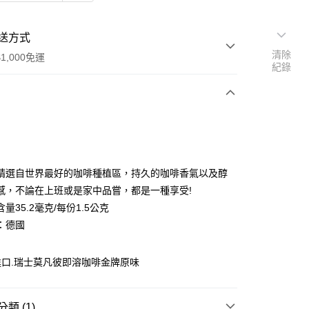
送方式
清除
1,000免運
紀錄
次付款
精選自世界最好的咖啡種植區，持久的咖啡香氣以及醇
感，不論在上班或是家中品嘗，都是一種享受!
量35.2毫克/每份1.5公克
：德國
00，滿NT$1,000(含以上)免運費
口.瑞士莫凡彼即溶咖啡金牌原味
類 (1)