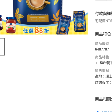
付款與運
宅配滿NT$
付款方式
商品特色
信用卡一
商品編號
6487787
Apple Pay
商品特色
ATM付款
50%
銷售重點
產地：瑞
運送方式
烘焙程度
常溫宅配
每筆NT$1
商品相關分
【Möven