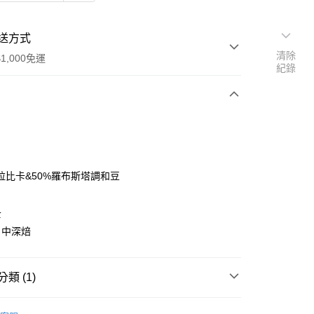
送方式
清除
1,000免運
紀錄
次付款
阿拉比卡&50%羅布斯塔調和豆
士
：中深焙
00，滿NT$1,000(含以上)免運費
類 (1)
pick】瑞士莫凡彼
瑞士莫凡彼咖啡