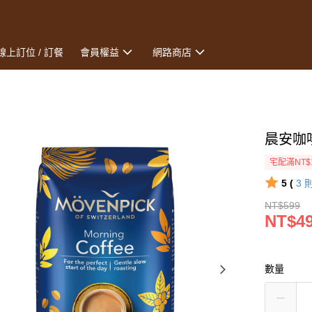
線上訂位 / 訂餐
會員權益
網路商店
晨安咖啡
宅配滿NT$
5 (
3
NT$599
NT$4
數量