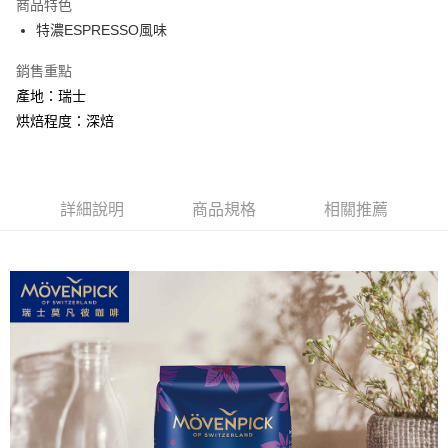
商品特色
特濃ESPRESSO風味
運送方式
常溫宅配
銷售重點
產地：瑞士
每筆NT$100，滿NT$1,000(含以上)免運費
烘焙程度：深焙
詳細說明
商品規格
相關推薦