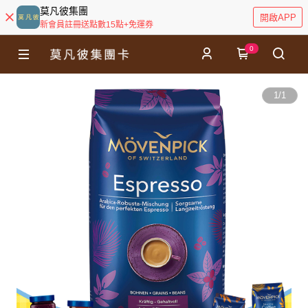
莫凡彼集團
開啟APP
新會員註冊送點數15點+免運券
0
1
/
1