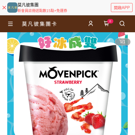
莫凡彼集團
開啟APP
新會員註冊送點數15點+免運券
0
1
/
1