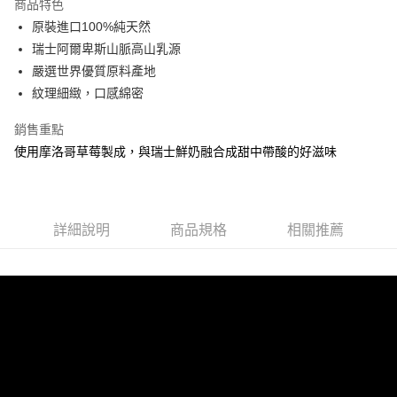
商品特色
原裝進口100%純天然
運送方式
瑞士阿爾卑斯山脈高山乳源
冷凍7-11取貨(快速到店)
嚴選世界優質原料產地
每筆NT$200，滿NT$2,000(含以上)免運費
紋理細緻，口感綿密
冷凍宅配
銷售重點
每筆NT$200，滿NT$2,000(含以上)免運費
使用摩洛哥草莓製成，與瑞士鮮奶融合成甜中帶酸的好滋味
詳細說明
商品規格
相關推薦