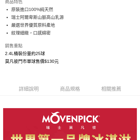
商品特色
原裝進口100%純天然
運送方式
瑞士阿爾卑斯山脈高山乳源
冷凍7-11取貨(快速到店)
嚴選世界優質原料產地
每筆NT$200，滿NT$2,000(含以上)免運費
紋理細緻，口感綿密
冷凍宅配
銷售重點
每筆NT$200，滿NT$2,000(含以上)免運費
2.4L桶裝份量約25球
莫凡彼門市單球售價$130元
詳細說明
商品規格
相關推薦