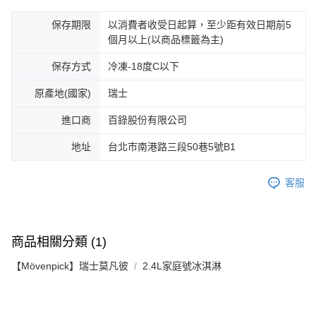
保存期限
以消費者收受日起算，至少距有效日期前5
個月以上(以商品標籤為主)
保存方式
冷凍-18度C以下
原產地(國家)
瑞士
進口商
百錄股份有限公司
地址
台北市南港路三段50巷5號B1
客服
商品相關分類 (1)
【Mövenpick】瑞士莫凡彼
2.4L家庭號冰淇淋