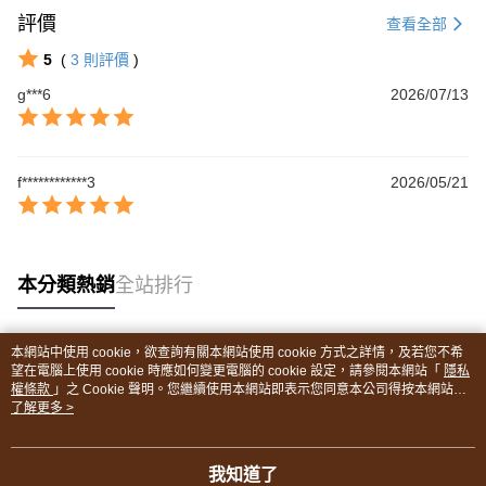
評價
查看全部
5
(
3
則評價
)
g***6
2026/07/13
f************3
2026/05/21
本分類熱銷
全站排行
本網站中使用 cookie，欲查詢有關本網站使用 cookie 方式之詳情，及若您不希
熱門標籤
望在電腦上使用 cookie 時應如何變更電腦的 cookie 設定，請參閱本網站「
隱私
權條款
」之 Cookie 聲明。您繼續使用本網站即表示您同意本公司得按本網站使
用條款之 Cookie 聲明使用 cookie。
了解更多 >
我知道了