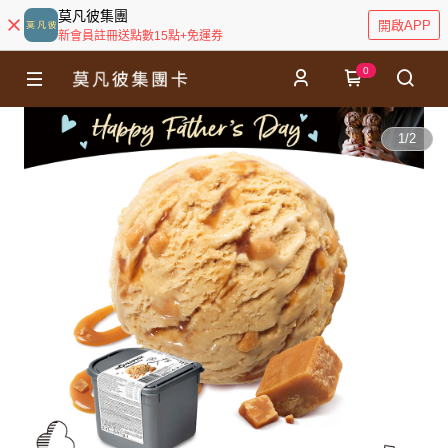
莫凡彼集團
開啟APP
新會員註冊送點數15點+免運券
0
1
/
2