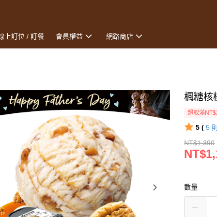
線上訂位 / 訂餐
會員權益
網路商店
楓糖核
超取滿NT$
5 (
5
NT$1,390
NT$1,
數量