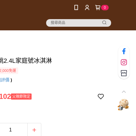
0
桃2.4L家庭號冰淇淋
2,000免運
則評價
)
102
父親節限定