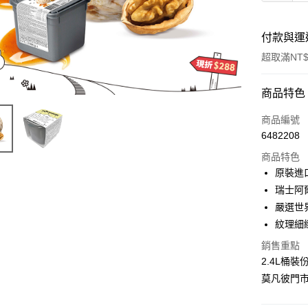
付款與運
超取滿NT$
付款方式
商品特色
信用卡一
商品編號
6482208
Apple Pay
商品特色
ATM付款
原裝進
瑞士阿
嚴選世
運送方式
紋理細
冷凍7-11
銷售重點
每筆NT$2
2.4L桶裝
莫凡彼門市
冷凍宅配
每筆NT$2