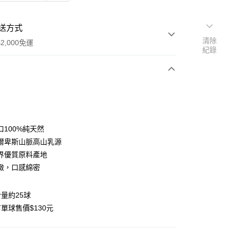
送方式
清除
2,000免運
紀錄
次付款
口100%純天然
爾卑斯山脈高山乳源
界優質原料產地
緻，口感綿密
取貨(快速到店)
00，滿NT$2,000(含以上)免運費
份量約25球
單球售價$130元
00，滿NT$2,000(含以上)免運費