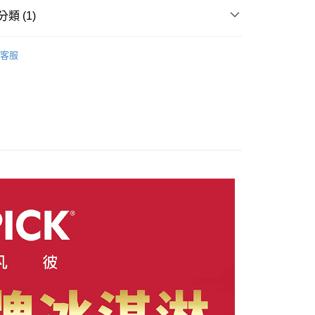
類 (1)
pick】瑞士莫凡彼
2.4L家庭號冰淇淋
客服