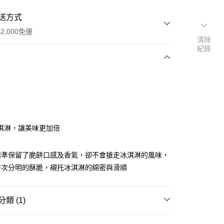
送方式
2,000免運
清除
紀錄
次付款
盒
淇淋，讓美味更加倍
精準保留了脆餅口感及香氣，卻不會搶走冰淇淋的風味，
取貨(快速到店)
層次分明的酥脆，襯托冰淇淋的綿密與滑順
00，滿NT$2,000(含以上)免運費
類 (1)
00，滿NT$2,000(含以上)免運費