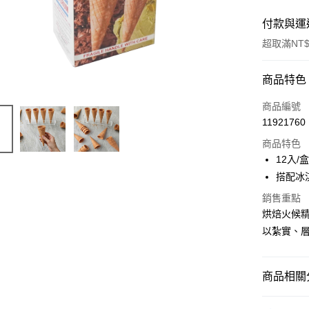
付款與運
超取滿NT$
付款方式
商品特色
信用卡一
商品編號
11921760
Apple Pay
商品特色
ATM付款
12入/
搭配冰
銷售重點
運送方式
烘焙火候
冷凍7-11
以紮實、
每筆NT$2
冷凍宅配
商品相關分
每筆NT$2
周邊商品