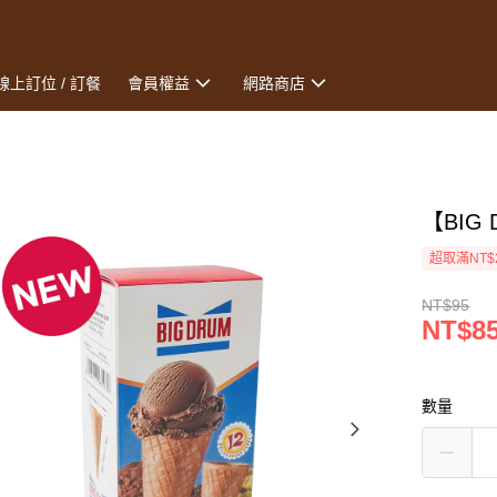
線上訂位 / 訂餐
會員權益
網路商店
【BIG
超取滿NT$
NT$95
NT$8
數量