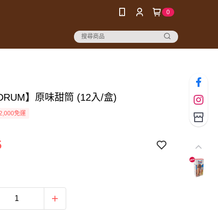
0
 DRUM】原味甜筒 (12入/盒)
2,000免運
5