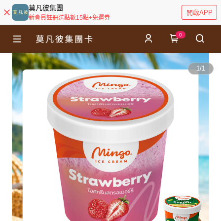
莫凡彼集團
開啟APP
新會員註冊送點數15點+免運券
0
1
/
1