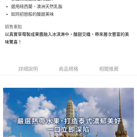
運送方式
選用紐西蘭、澳洲天然乳脂
冷凍7-11取貨(快速到店)
如同初戀般的酸甜美味
每筆NT$200，滿NT$2,000(含以上)免運費
銷售重點
冷凍宅配
以真實草莓製成果醬融入冰淇淋中，酸甜交織，帶來層次豐富的美
每筆NT$200，滿NT$2,000(含以上)免運費
味驚喜！
詳細說明
商品規格
相關推薦