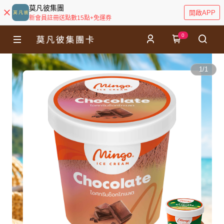
莫凡彼集團
開啟APP
新會員註冊送點數15點+免運券
0
1
/
1