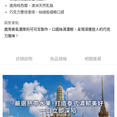
運送方式
選用紐西蘭、澳洲天然乳脂
冷凍7-11取貨(快速到店)
巧克力雙倍激增，絲絨般細緻口感
每筆NT$200，滿NT$2,000(含以上)免運費
銷售重點
冷凍宅配
選用香氣濃厚的可可豆製作，口感絲滑濃郁，呈現深邃迷人的巧克
每筆NT$200，滿NT$2,000(含以上)免運費
力風味！
詳細說明
商品規格
相關推薦