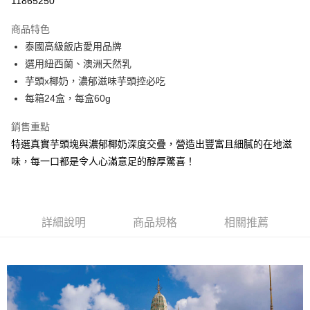
11865250
ATM付款
商品特色
泰國高級飯店愛用品牌
運送方式
選用紐西蘭、澳洲天然乳
冷凍7-11取貨(快速到店)
芋頭x椰奶，濃郁滋味芋頭控必吃
每筆NT$200，滿NT$2,000(含以上)免運費
每箱24盒，每盒60g
冷凍宅配
銷售重點
每筆NT$200，滿NT$2,000(含以上)免運費
特選真實芋頭塊與濃郁椰奶深度交疊，營造出豐富且細膩的在地滋
味，每一口都是令人心滿意足的醇厚驚喜！
詳細說明
商品規格
相關推薦