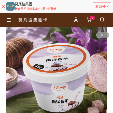
莫凡彼集團
開啟APP
新會員註冊送點數15點+免運券
0
1
/
1