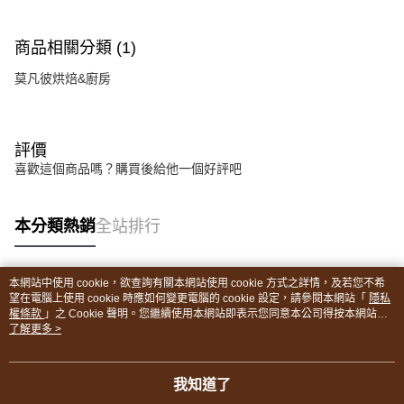
商品相關分類 (1)
莫凡彼烘焙&廚房
評價
喜歡這個商品嗎？購買後給他一個好評吧
本分類熱銷
全站排行
本網站中使用 cookie，欲查詢有關本網站使用 cookie 方式之詳情，及若您不希
熱門標籤
望在電腦上使用 cookie 時應如何變更電腦的 cookie 設定，請參閱本網站「
隱私
權條款
」之 Cookie 聲明。您繼續使用本網站即表示您同意本公司得按本網站使
用條款之 Cookie 聲明使用 cookie。
了解更多 >
我知道了