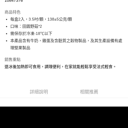
10847376
ATM付款
商品特色
每盒2入，3.5吋/顆，138±5公克/顆
運送方式
口味：田園野菇*2
冷凍7-11取貨(快速到店)
需保存於冷凍-18℃以下
每筆NT$200，滿NT$2,000(含以上)免運費
本產品含有牛奶，雞蛋及含麩質之穀物製品，及其生產設備有處
理堅果製品
冷凍宅配
每筆NT$200，滿NT$2,000(含以上)免運費
銷售重點
退冰後加熱即可食用，調理便利，在家就能輕鬆享受法式輕食。
詳細說明
相關推薦