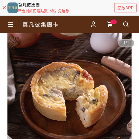
莫凡彼集團
開啟APP
新會員註冊送點數15點+免運券
0
1
/
1